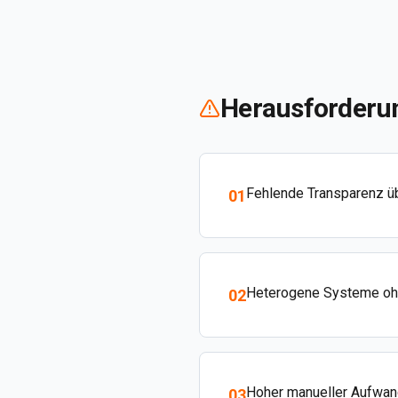
Herausforderu
Fehlende Transparenz übe
01
Heterogene Systeme ohn
02
Hoher manueller Aufwand
03