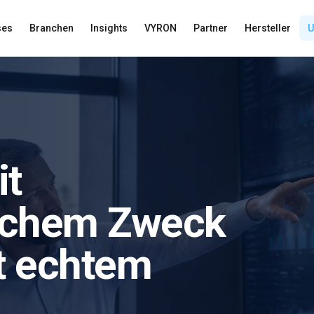
ses
Branchen
Insights
VYRON
Partner
Hersteller
U
it
schem Zweck
t echtem